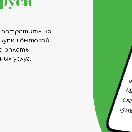
руси
е потратить на
окупки бытовой
до оплаты
ых услуг.